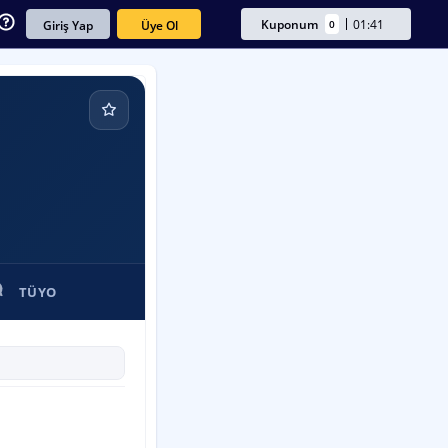
Kuponum
01:41
0
Üye Ol
Giriş Yap
TÜYO