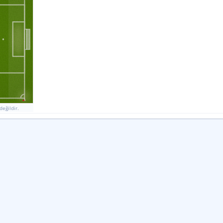
değildir.