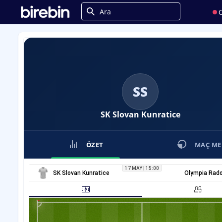
C
SS
SK Slovan Kunratice
ÖZET
MAÇ ME
17 MAY
|
15:00
SK Slovan Kunratice
Olympia Rado