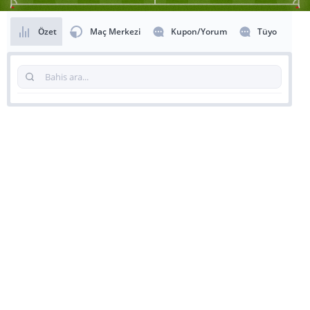
Özet
Maç Merkezi
Kupon/Yorum
Tüyo