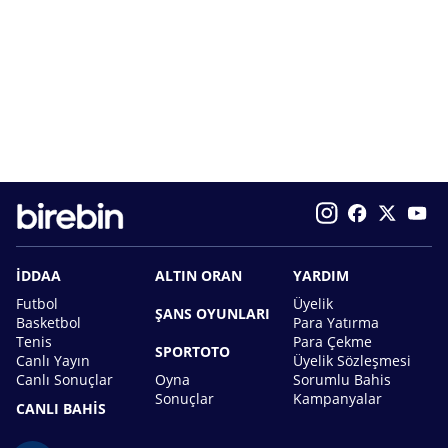
İDDAA
ALTIN ORAN
YARDIM
Futbol
Üyelik
ŞANS OYUNLARI
Basketbol
Para Yatırma
Tenis
Para Çekme
SPORTOTO
Canlı Yayın
Üyelik Sözleşmesi
Canlı Sonuçlar
Oyna
Sorumlu Bahis
Sonuçlar
Kampanyalar
CANLI BAHİS