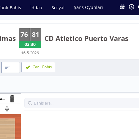
Şans Oyunları
anlı Bahis
İddaa
Sosyal
76
81
nimas
CD Atletico Puerto Varas
03:30
16-5-2026
Canlı Bahis
CD Atletico Puerto Varas
Genel Veriler