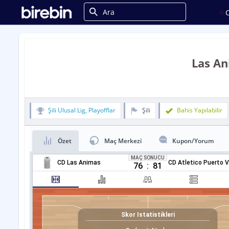
C
Las A
Şili Ulusal Lig, Playofflar
Şili
Bahis Yapılabilir
Özet
Maç Merkezi
Kupon/Yorum
MAÇ SONUCU
CD Las Animas
76
:
81
Playofflar
Skor Istatistikleri
umartesi
, 16 Mayıs
TC