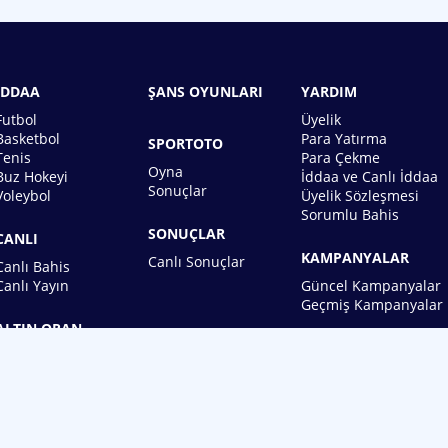
İDDAA
ŞANS OYUNLARI
YARDIM
Futbol
Üyelik
Basketbol
Para Yatırma
SPORTOTO
Tenis
Para Çekme
Oyna
Buz Hokeyi
İddaa ve Canlı İddaa
Sonuçlar
Voleybol
Üyelik Sözleşmesi
Sorumlu Bahis
SONUÇLAR
CANLI
KAMPANYALAR
Canlı Sonuçlar
Canlı Bahis
Canlı Yayın
Güncel Kampanyalar
Geçmiş Kampanyalar
ALTIN ORAN
BİREBİN ŞANS OYUNLARI A.Ş.
Copyright © 2026