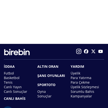
İDDAA
ALTIN ORAN
YARDIM
Futbol
Üyelik
ŞANS OYUNLARI
Basketbol
Para Yatırma
Tenis
Para Çekme
SPORTOTO
Canlı Yayın
Üyelik Sözleşmesi
Canlı Sonuçlar
Oyna
Sorumlu Bahis
Sonuçlar
Kampanyalar
CANLI BAHİS