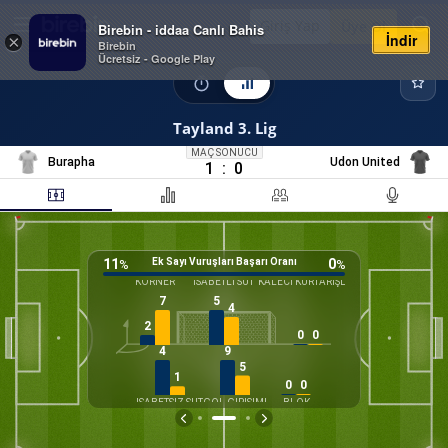
Giriş Yap
Üye Ol
Birebin - iddaa Canlı Bahis
İndir
×
Birebin
Ücretsiz - Google Play
Tayland 3. Lig
MAÇ SONUCU
Burapha
Udon United
1
:
0
11
Ek Sayı Vuruşları Başarı Oranı
0
3
%
%
KORNER
İSABETLI SUT
KALECI KURTARIŞLARI
15
7
5
4
2
0
0
4
9
Faul
5
1
0
0
İSABETSIZ ŞUT
GOL GIRIŞIMI
BLOK