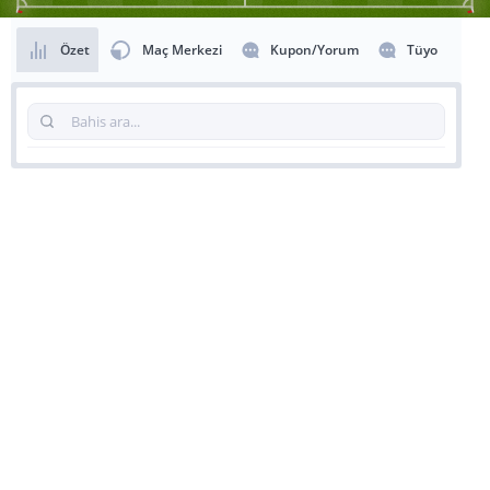
Özet
Maç Merkezi
Kupon/Yorum
Tüyo