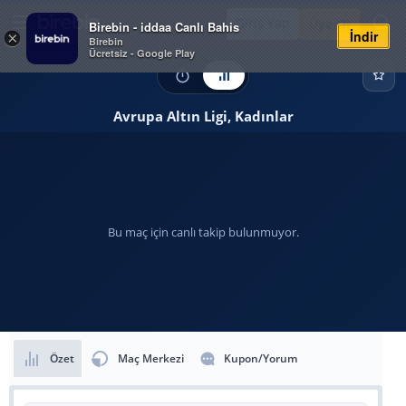
Giriş Yap
Üye Ol
Birebin - iddaa Canlı Bahis
İndir
×
Birebin
Ücretsiz - Google Play
Avrupa Altın Ligi, Kadınlar
Bu maç için canlı takip bulunmuyor.
Özet
Maç Merkezi
Kupon/Yorum