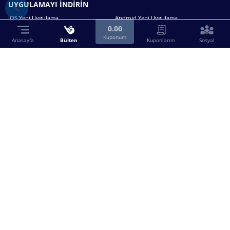
UYGULAMAYI İNDİRİN
iOS Yeni Uygulama
Android Yeni Uygulama
0.00
Kuponum
Anasayfa
Bülten
Kuponlarım
Sosyal
Bizimle iletişime geçin.
0216 630 63 83
destek@birebin.com
Spor Toto'nun yasal bayisi olan birebin.com’a
18 yaşından büyükler üye olabilir.
BİREBİN ŞANS OYUNLARI A.Ş.
Copyright © 2025