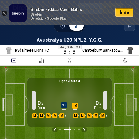
Giriş Yap
Üye Ol
Birebin - iddaa Canlı Bahis
İndir
×
Birebin
Ücretsiz - Google Play
Avustralya U20 NPL 2, Y.G.G.
MAÇ SONUCU
Rydalmere Lions FC
Canterbury Bankstown Berries
2
:
2
Ligdeki Sırası
14
%
K
0
0
%
%
15
16
Form
Form
M
M
M
M
M
M
M
M
M
M
İS