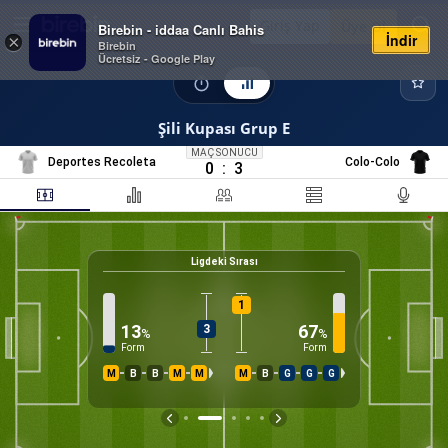
Giriş Yap
Üye Ol
Birebin - iddaa Canlı Bahis
İndir
×
Birebin
Ücretsiz - Google Play
Şili Kupası Grup E
MAÇ SONUCU
Deportes Recoleta
Colo-Colo
0
:
3
Ligdeki Sırası
0
%
K
1
13
67
3
%
%
Form
Form
M
B
B
M
M
M
B
G
G
G
İS