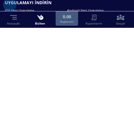
UYGULAMAYI İNDİRİN
iOS Yeni Uygulama
Android Yeni Uygulama
0.00
Kuponum
Anasayfa
Bülten
Kuponlarım
Sosyal
Bizimle iletişime geçin.
0216 630 63 83
destek@birebin.com
Spor Toto'nun yasal bayisi olan birebin.com’a
18 yaşından büyükler üye olabilir.
BİREBİN ŞANS OYUNLARI A.Ş.
Copyright © 2025