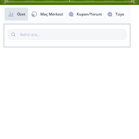
Özet
Maç Merkezi
Kupon/Yorum
Tüyo