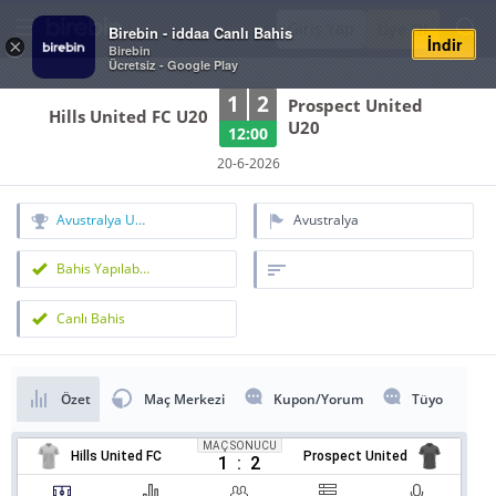
Giriş Yap
Üye Ol
Birebin - iddaa Canlı Bahis
İndir
×
Birebin
Ücretsiz - Google Play
1
2
Prospect United
Hills United FC U20
U20
12:00
20-6-2026
Avustralya U20 NPL 2, Y.G.G.
Avustralya
Bahis Yapılabilir
Canlı Bahis
Özet
Maç Merkezi
Kupon/Yorum
Tüyo
MAÇ SONUCU
Hills United FC
Prospect United
1
:
2