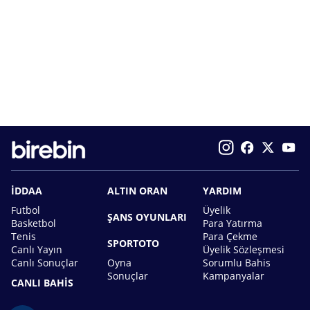
İDDAA
ALTIN ORAN
YARDIM
Futbol
Üyelik
ŞANS OYUNLARI
Basketbol
Para Yatırma
Tenis
Para Çekme
SPORTOTO
Canlı Yayın
Üyelik Sözleşmesi
Canlı Sonuçlar
Oyna
Sorumlu Bahis
Sonuçlar
Kampanyalar
CANLI BAHİS