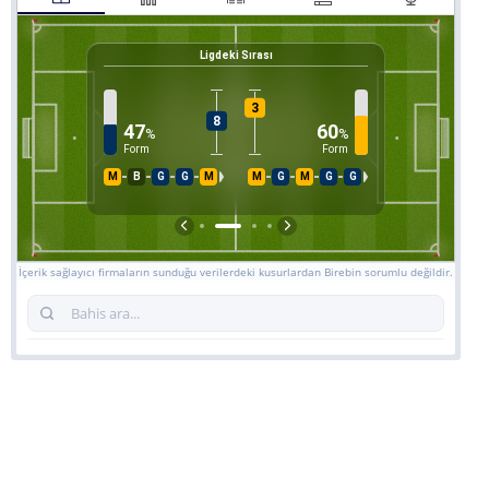
Ligdeki Sırası
7
%
Kor
3
5
8
47
60
%
%
Form
Form
9
M
B
G
G
M
M
G
M
G
G
İsabe
İçerik sağlayıcı firmaların sunduğu verilerdeki kusurlardan Birebin sorumlu değildir.