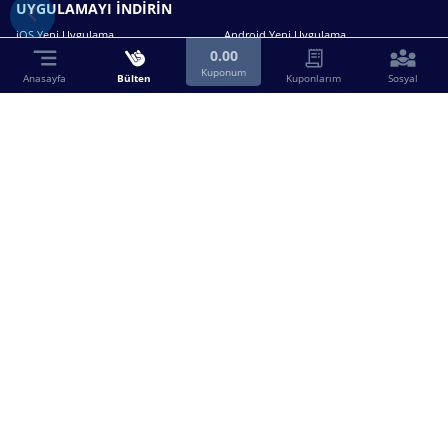
UYGULAMAYI İNDİRİN
iOS Yeni Uygulama
Android Yeni Uygulama
0.00
Kuponum
Anasayfa
Bülten
Kuponlarım
Sosyal
Bizimle iletişime geçin.
0216 630 63 83
destek@birebin.com
Spor Toto'nun yasal bayisi olan birebin.com’a
18 yaşından büyükler üye olabilir.
BİREBİN ŞANS OYUNLARI A.Ş.
Copyright © 2025