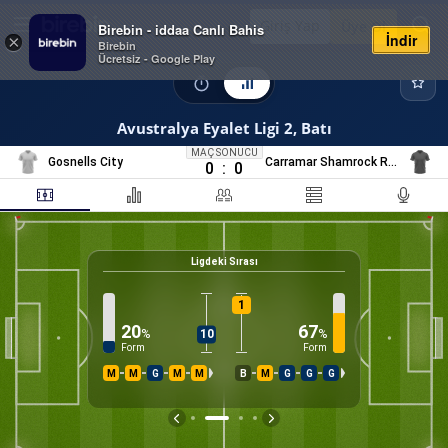
Giriş Yap
Üye Ol
Birebin - iddaa Canlı Bahis
İndir
×
Birebin
Ücretsiz - Google Play
Avustralya Eyalet Ligi 2, Batı
MAÇ SONUCU
Gosnells City
Carramar Shamrock Rovers FC
0
:
0
Ligdeki Sırası
0
%
K
1
20
67
%
%
10
Form
Form
M
M
G
M
M
B
M
G
G
G
İS