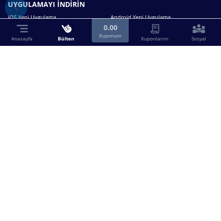
UYGULAMAYI İNDİRİN
iOS Yeni Uygulama
Android Yeni Uygulama
0.00
Kuponum
Anasayfa
Bülten
Kuponlarım
Sosyal
Bizimle iletişime geçin.
0216 630 63 83
destek@birebin.com
Spor Toto'nun yasal bayisi olan birebin.com’a
18 yaşından büyükler üye olabilir.
BİREBİN ŞANS OYUNLARI A.Ş.
Copyright © 2025