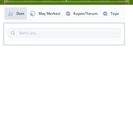
Özet
Maç Merkezi
Kupon/Yorum
Tüyo