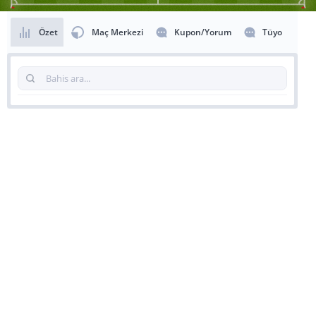
Özet
Maç Merkezi
Kupon/Yorum
Tüyo