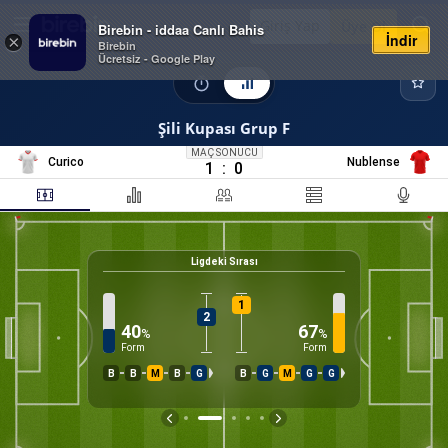
Giriş Yap
Üye Ol
Birebin - iddaa Canlı Bahis
İndir
×
Birebin
Ücretsiz - Google Play
Şili Kupası Grup F
MAÇ SONUCU
Curico
Nublense
1
:
0
Ligdeki Sırası
20
%
K
1
2
40
67
%
%
Form
Form
B
B
M
B
G
B
G
M
G
G
İS