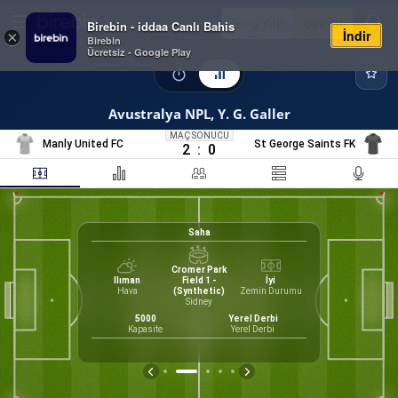
Giriş Yap
Üye Ol
Birebin - iddaa Canlı Bahis
İndir
×
Birebin
Ücretsiz - Google Play
Avustralya NPL, Y. G. Galler
MAÇ SONUCU
Manly United FC
St George Saints FK
2
:
0
Saha
Cromer Park
Ilıman
Field 1 -
İyi
73
Hava
(Synthetic)
Zemin Durumu
Sidney
Form
5000
Yerel Derbi
Kapasite
Yerel Derbi
G
B