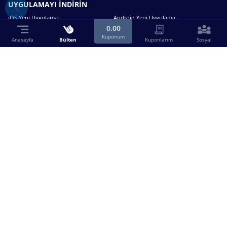
UYGULAMAYI İNDİRİN
iOS Yeni Uygulama
Android Yeni Uygulama
0.00
Kuponum
Anasayfa
Bülten
Kuponlarım
Sosyal
Bizimle iletişime geçin.
0216 630 63 83
destek@birebin.com
Spor Toto'nun yasal bayisi olan birebin.com’a
18 yaşından büyükler üye olabilir.
BİREBİN ŞANS OYUNLARI A.Ş.
Copyright © 2025