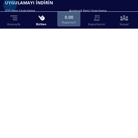
UYGULAMAYI İNDİRİN
iOS Yeni Uygulama
Android Yeni Uygulama
0.00
Kuponum
Anasayfa
Bülten
Kuponlarım
Sosyal
Bizimle iletişime geçin.
0216 630 63 83
destek@birebin.com
Spor Toto'nun yasal bayisi olan birebin.com’a
18 yaşından büyükler üye olabilir.
BİREBİN ŞANS OYUNLARI A.Ş.
Copyright © 2025