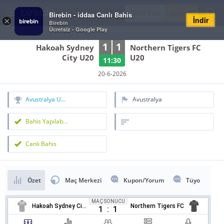
Giriş Yap
Üye Ol
Birebin - iddaa Canlı Bahis
İndir
×
Birebin
Ücretsiz - Google Play
1
1
Hakoah Sydney
Northern Tigers FC
City U20
U20
11:30
20-6-2026
Avustralya U20 NPL 2, Y.G.G.
Avustralya
Bahis Yapılabilir
Canlı Bahis
Özet
Maç Merkezi
Kupon/Yorum
Tüyo
MAÇ SONUCU
Hakoah Sydney City East FC
Northern Tigers FC
1
:
1