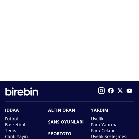
İDDAA
ALTIN ORAN
YARDIM
Futbol
Üyelik
ŞANS OYUNLARI
Basketbol
Para Yatırma
Tenis
Para Çekme
SPORTOTO
Canlı Yayın
Üyelik Sözleşmesi