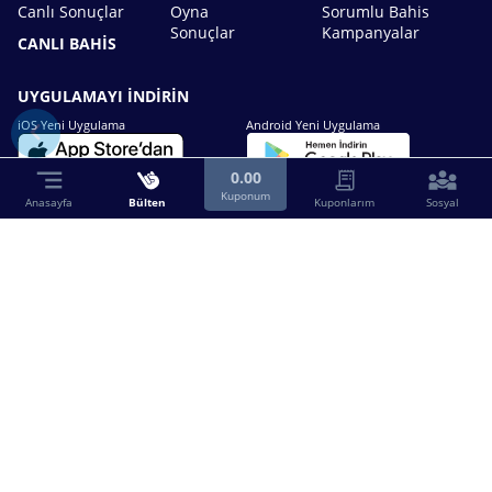
Canlı Sonuçlar
Oyna
Sorumlu Bahis
Sonuçlar
Kampanyalar
CANLI BAHİS
UYGULAMAYI İNDİRİN
iOS Yeni Uygulama
Android Yeni Uygulama
0.00
Kuponum
Anasayfa
Bülten
Kuponlarım
Sosyal
Bizimle iletişime geçin.
0216 630 63 83
destek@birebin.com
Spor Toto'nun yasal bayisi olan birebin.com’a
18 yaşından büyükler üye olabilir.