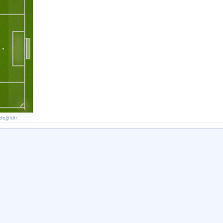
25
Ek Sayı Vuruşları Başarı Oranı
17
%
%
KORNER
İSABETLI SUT
KALECI KURTARIŞLARI
8
3
2
3
0
0
4
6
3
4
1
1
İSABETSIZ ŞUT
GOL GIRIŞIMI
BLOK
değildir.