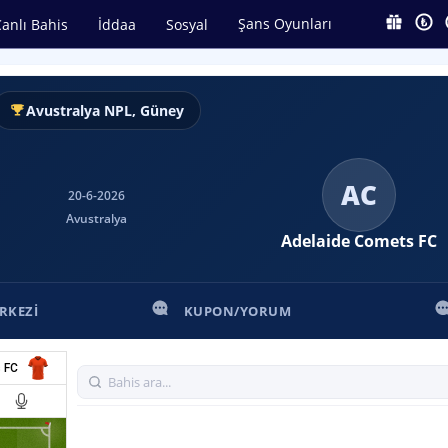
Şans Oyunları
anlı Bahis
İddaa
Sosyal
Avustralya NPL, Güney
AC
20-6-2026
Avustralya
Adelaide Comets FC
RKEZI
KUPON/YORUM
 FC