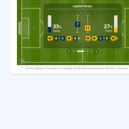
Ligdeki Sırası
Erdi
1
7
33
27
%
%
11
0
Form
Form
M
B
G
M
B
M
M
G
B
M
İçerik sağlayıcı firmaların sunduğu verilerdeki kusurlardan Birebin sorumlu 