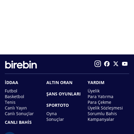
İDDAA
ALTIN ORAN
YARDIM
Futbol
Üyelik
ŞANS OYUNLARI
Basketbol
Para Yatırma
Tenis
Para Çekme
SPORTOTO
Canlı Yayın
Üyelik Sözleşmesi
Canlı Sonuçlar
Oyna
Sorumlu Bahis
Sonuçlar
Kampanyalar
CANLI BAHİS