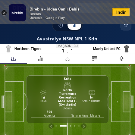
Giriş Yap
Üye Ol
Birebin - iddaa Canlı Bahis
İndir
×
Birebin
Ücretsiz - Google Play
Avustralya NSW NPL 1 Kdn.
MAÇ SONUCU
Northern Tigers
Manly United FC
1
:
1
Saha
North
Turramurra
İyi
Recreation
İyi
73
Hava
Area Field 1 -
Zemin Durumu
(Synthetic)
Form
Sidney
300
-
G
G
Kapasite
Sahalar Arası Mesafe