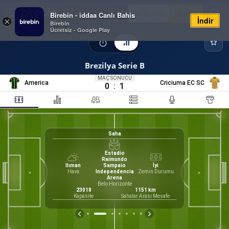
Giriş Yap
Üye Ol
Birebin - iddaa Canlı Bahis
İndir
×
Birebin
Ücretsiz - Google Play
Brezilya Serie B
MAÇ SONUCU
America
Criciuma EC SC
0
:
1
Saha
Estadio
Raimundo
Ilıman
Sampaio
İyi
33
Hava
Independencia
Zemin Durumu
Arena
Form
, Eduardo
Belo Horizonte
irektör
23018
1151
km
M
B
Kapasite
Sahalar Arası Mesafe