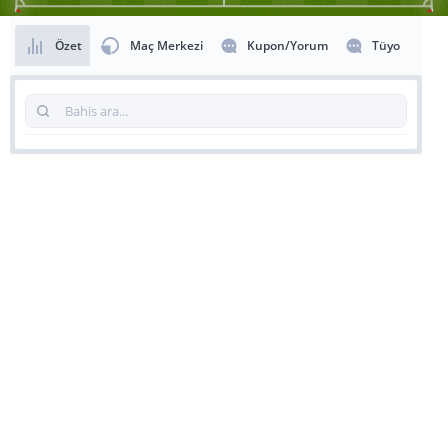
Özet
Maç Merkezi
Kupon/Yorum
Tüyo