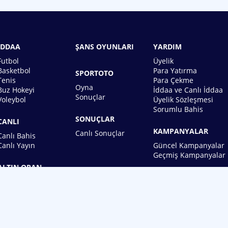
İDDAA
ŞANS OYUNLARI
YARDIM
Futbol
Üyelik
Basketbol
Para Yatırma
SPORTOTO
Tenis
Para Çekme
Oyna
Buz Hokeyi
İddaa ve Canlı İddaa
Sonuçlar
Voleybol
Üyelik Sözleşmesi
Sorumlu Bahis
SONUÇLAR
CANLI
KAMPANYALAR
Canlı Sonuçlar
Canlı Bahis
Canlı Yayın
Güncel Kampanyalar
Geçmiş Kampanyalar
ALTIN ORAN
BİREBİN ŞANS OYUNLARI A.Ş.
Copyright © 2026