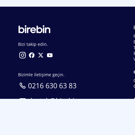
Bizi takip edin.
Bizimle iletişime geçin.
0216 630 63 83
destek@birebin.com
Spor Toto'nun yasal bayisi olan birebin.com’a
18 yaşından büyükler üye olabilir.