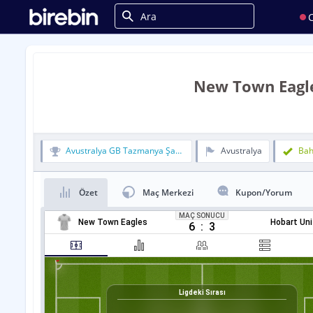
C
New Town Eagl
Avustralya GB Tazmanya Şamp.
Avustralya
Bahi
Özet
Maç Merkezi
Kupon/Yorum
MAÇ SONUCU
New Town Eagles
Hobart Un
6
:
3
Ligdeki Sırası