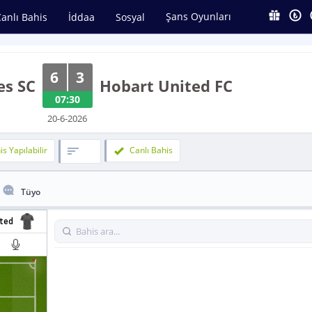
Şans Oyunları
anlı Bahis
İddaa
Sosyal
6
3
es SC
Hobart United FC
07:30
20-6-2026
s Yapılabilir
Canlı Bahis
Tüyo
ited
33
Ek Sayı Vuruşları Başarı Oranı
25
%
%
KORNER
İSABETLI SUT
KALECI KURTARIŞLARI