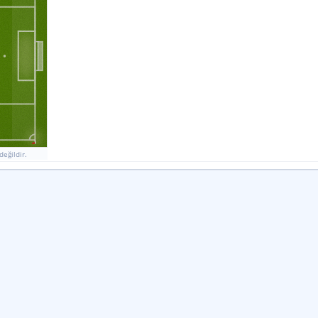
25
Ek Sayı Vuruşları Başarı Oranı
0
%
%
KORNER
İSABETLI SUT
KALECI KURTARIŞLARI
9
5
5
5
0
0
5
10
6
8
4
3
İSABETSIZ ŞUT
GOL GIRIŞIMI
BLOK
değildir.