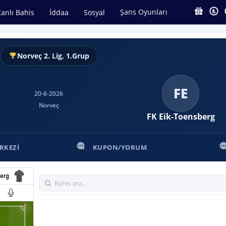
Şans Oyunları
anlı Bahis
İddaa
Sosyal
Norveç 2. Lig, 1.Grup
FE
20-6-2026
Norveç
FK Eik-Toensberg
RKEZI
KUPON/YORUM
erg