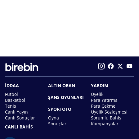
İDDAA
ALTIN ORAN
YARDIM
Futbol
Üyelik
ŞANS OYUNLARI
Basketbol
Para Yatırma
Tenis
Para Çekme
SPORTOTO
Canlı Yayın
Üyelik Sözleşmesi
Canlı Sonuçlar
Oyna
Sorumlu Bahis
Sonuçlar
Kampanyalar
CANLI BAHİS