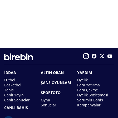
İDDAA
ALTIN ORAN
YARDIM
Futbol
Üyelik
ŞANS OYUNLARI
Basketbol
Para Yatırma
Tenis
Para Çekme
SPORTOTO
Canlı Yayın
Üyelik Sözleşmesi
Canlı Sonuçlar
Oyna
Sorumlu Bahis
Sonuçlar
Kampanyalar
CANLI BAHİS