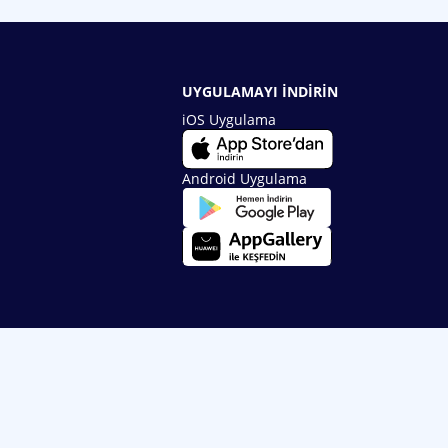
UYGULAMAYI İNDİRİN
iOS Uygulama
Android Uygulama