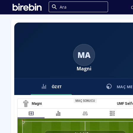
C
MA
Magni
ÖZET
MAÇ ME
MAÇ SONUCU
Magni
UMF Self