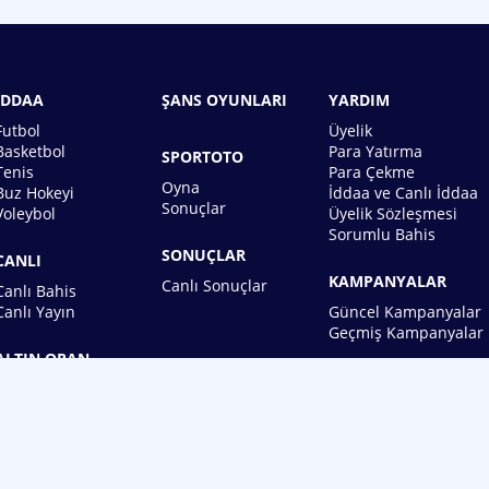
İDDAA
ŞANS OYUNLARI
YARDIM
Futbol
Üyelik
Basketbol
Para Yatırma
SPORTOTO
Tenis
Para Çekme
Oyna
Buz Hokeyi
İddaa ve Canlı İddaa
Sonuçlar
Voleybol
Üyelik Sözleşmesi
Sorumlu Bahis
SONUÇLAR
CANLI
KAMPANYALAR
Canlı Sonuçlar
Canlı Bahis
Canlı Yayın
Güncel Kampanyalar
Geçmiş Kampanyalar
ALTIN ORAN
BİREBİN ŞANS OYUNLARI A.Ş.
Copyright © 2026