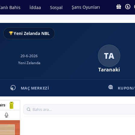
Şans Oyunları
anlı Bahis
İddaa
Sosyal
Yeni Zelanda NBL
TA
20-6-2026
Yeni Zelanda
Taranaki
MAÇ MERKEZI
KUPON
airs