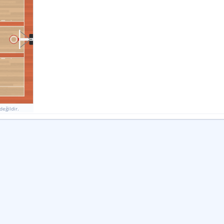
Genel Veriler
18
22
Fauller
33
34
Ribauntlar
8
6
Molalar
değildir.