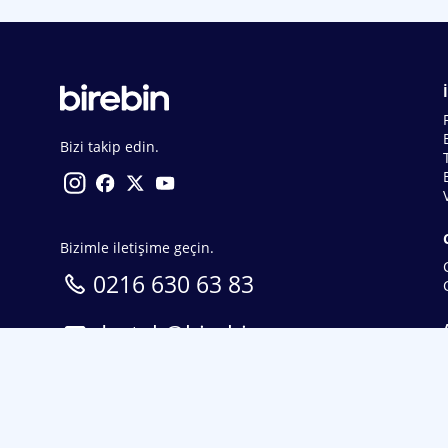
Bizi takip edin.
Bizimle iletişime geçin.
0216 630 63 83
destek@birebin.com
Spor Toto'nun yasal bayisi olan birebin.com’a
18 yaşından büyükler üye olabilir.