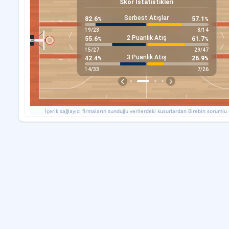
Skor Istatistikleri
artesi
, 20 Haziran
TC
Serbest Atışlar
82.6
57.1
%
%
Erdi
19
/
23
8
/
14
2 Puanlık Atış
87
55.6
61.7
%
%
TAR
15
/
27
29
/
47
3 Puanlık Atış
42.4
26.9
%
%
14
/
33
7
/
26
İçerik sağlayıcı firmaların sunduğu verilerdeki kusurlardan Birebin sorumlu 