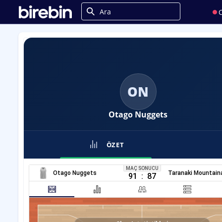
C
ON
Otago Nuggets
ÖZET
MAÇ SONUCU
Otago Nuggets
Taranaki Mountain
91
:
87