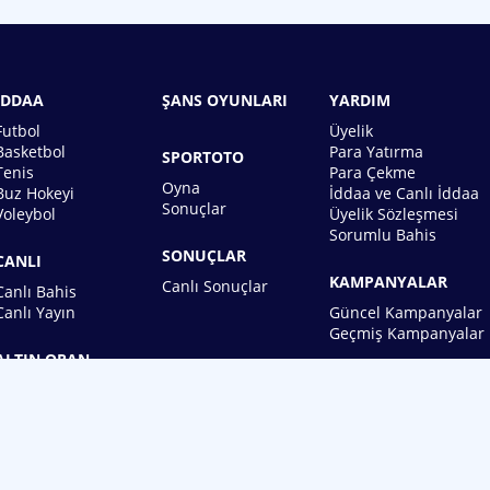
İDDAA
ŞANS OYUNLARI
YARDIM
Futbol
Üyelik
Basketbol
Para Yatırma
SPORTOTO
Tenis
Para Çekme
Oyna
Buz Hokeyi
İddaa ve Canlı İddaa
Sonuçlar
Voleybol
Üyelik Sözleşmesi
Sorumlu Bahis
SONUÇLAR
CANLI
KAMPANYALAR
Canlı Sonuçlar
Canlı Bahis
Canlı Yayın
Güncel Kampanyalar
Geçmiş Kampanyalar
ALTIN ORAN
BİREBİN ŞANS OYUNLARI A.Ş.
Copyright © 2026