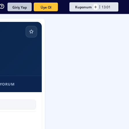
Kuponum
13:01
0
Üye Ol
Giriş Yap
/YORUM