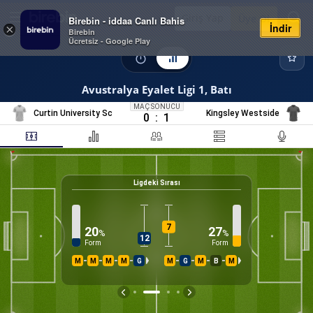
Giriş Yap
Üye Ol
Birebin - iddaa Canlı Bahis
İndir
×
Birebin
Ücretsiz - Google Play
Avustralya Eyalet Ligi 1, Batı
MAÇ SONUCU
Curtin University Sc
Kingsley Westside
0
:
1
Ligdeki Sırası
0
%
K
7
20
27
%
%
12
Form
Form
M
M
M
M
G
M
G
M
B
M
İS