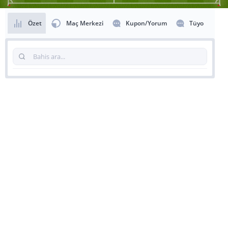
Özet
Maç Merkezi
Kupon/Yorum
Tüyo