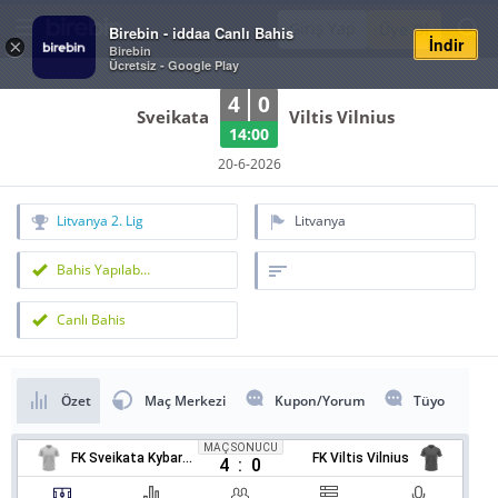
Giriş Yap
Üye Ol
Birebin - iddaa Canlı Bahis
İndir
×
Birebin
Ücretsiz - Google Play
4
0
Sveikata
Viltis Vilnius
14:00
20-6-2026
Litvanya 2. Lig
Litvanya
Bahis Yapılabilir
Canlı Bahis
Özet
Maç Merkezi
Kupon/Yorum
Tüyo
MAÇ SONUCU
FK Sveikata Kybartai
FK Viltis Vilnius
4
:
0