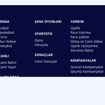
İDDAA
ŞANS OYUNLARI
YARDIM
Futbol
Üyelik
Basketbol
Para Yatırma
SPORTOTO
Tenis
Para Çekme
Oyna
Buz Hokeyi
İddaa ve Canlı İddaa
Sonuçlar
Voleybol
Üyelik Sözleşmesi
Sorumlu Bahis
SONUÇLAR
CANLI
KAMPANYALAR
Canlı Sonuçlar
Canlı Bahis
Canlı Yayın
Güncel Kampanyalar
Geçmiş Kampanyalar
ALTIN ORAN
BİREBİN ŞANS OYUNLARI A.Ş.
Copyright © 2026