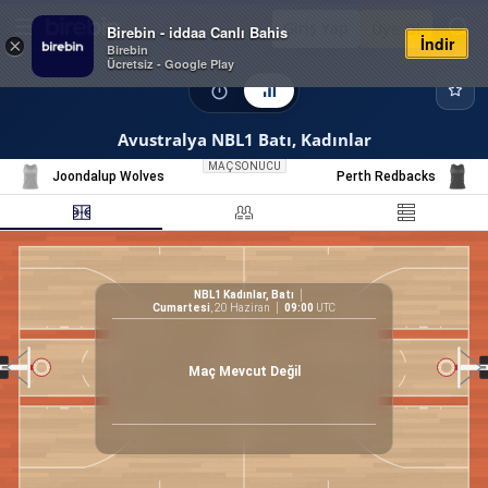
Giriş Yap
Üye Ol
Birebin - iddaa Canlı Bahis
İndir
×
Birebin
Ücretsiz - Google Play
Avustralya NBL1 Batı, Kadınlar
MAÇ SONUCU
Joondalup Wolves
Perth Redbacks
NBL1 Kadınlar, Batı
Cumartesi
, 20 Haziran
09:00
UTC
Maç Mevcut Değil