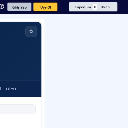
Kuponum
06:15
0
Üye Ol
Giriş Yap
TÜYO