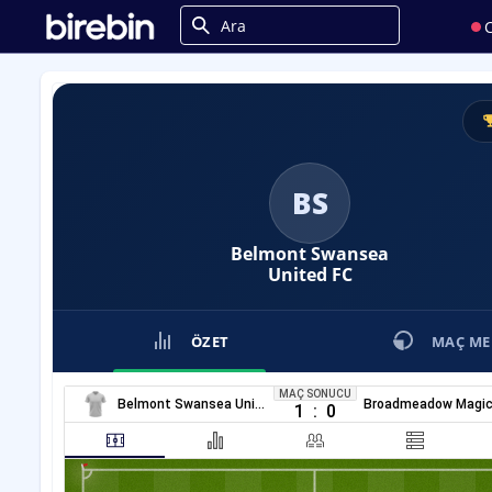
C
BS
Belmont Swansea
United FC
ÖZET
MAÇ ME
MAÇ SONUCU
Belmont Swansea United FK
Broadmeadow Magic
1
:
0