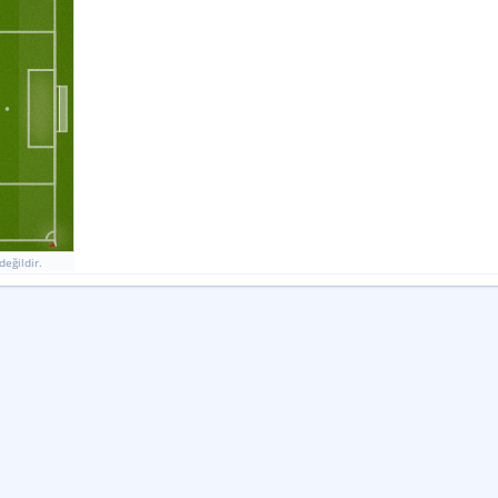
11
Ek Sayı Vuruşları Başarı Oranı
0
%
%
KORNER
İSABETLI SUT
KALECI KURTARIŞLARI
12
5
3
3
0
0
8
11
1
1
9
4
İSABETSIZ ŞUT
GOL GIRIŞIMI
BLOK
değildir.