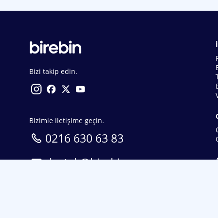
Bizi takip edin.
Bizimle iletişime geçin.
0216 630 63 83
destek@birebin.com
Spor Toto'nun yasal bayisi olan birebin.com’a
18 yaşından büyükler üye olabilir.