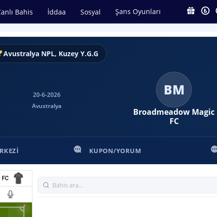
Şans Oyunları
anlı Bahis
İddaa
Sosyal
Avustralya NPL, Kuzey Y.G.G
BM
20-6-2026
Avustralya
Broadmeadow Magic
FC
RKEZI
KUPON/YORUM
 FC