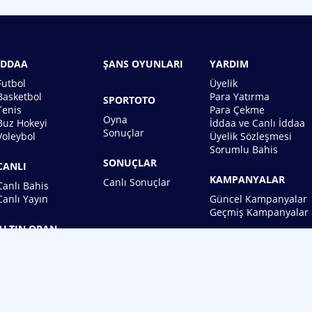
İDDAA
ŞANS OYUNLARI
YARDIM
Futbol
Üyelik
Basketbol
Para Yatırma
SPORTOTO
Tenis
Para Çekme
Oyna
Buz Hokeyi
İddaa ve Canlı İddaa
Sonuçlar
Voleybol
Üyelik Sözleşmesi
Sorumlu Bahis
SONUÇLAR
CANLI
KAMPANYALAR
Canlı Sonuçlar
Canlı Bahis
Canlı Yayın
Güncel Kampanyalar
Geçmiş Kampanyalar
ALTIN ORAN
BİREBİN ŞANS OYUNLARI A.Ş.
Copyright © 2026