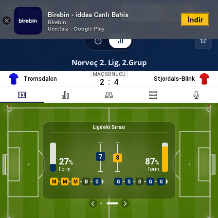
Giriş Yap
Üye Ol
Birebin - iddaa Canlı Bahis
İndir
×
Birebin
Ücretsiz - Google Play
Norveç 2. Lig, 2.Grup
MAÇ SONUCU
Tromsdalen
Stjordals-Blink
2
:
4
Ligdeki Sırası
7
8
27
87
%
%
Form
Form
M
M
M
B
G
G
G
B
G
G