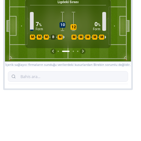
Ligdeki Sırası
31
%
Kor
9
7
0
%
%
10
12
Form
Form
7
M
M
M
B
M
M
M
M
M
M
İsabe
İçerik sağlayıcı firmaların sunduğu verilerdeki kusurlardan Birebin sorumlu değildir.