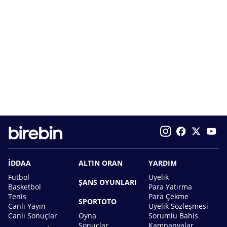
İDDAA
ALTIN ORAN
YARDIM
Futbol
Üyelik
ŞANS OYUNLARI
Basketbol
Para Yatırma
Tenis
Para Çekme
SPORTOTO
Canlı Yayın
Üyelik Sözleşmesi
Canlı Sonuçlar
Oyna
Sorumlu Bahis
Sonuçlar
Kampanyalar