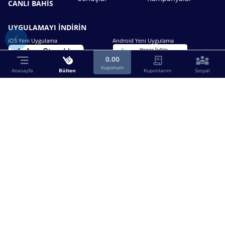
CANLI BAHİS
UYGULAMAYI İNDİRİN
iOS Yeni Uygulama
Android Yeni Uygulama
0.00
Kuponum
Anasayfa
Bülten
Kuponlarım
Sosyal
Bizimle iletişime geçin.
0216 630 63 83
destek@birebin.com
Spor Toto'nun yasal bayisi olan birebin.com’a
18 yaşından büyükler üye olabilir.