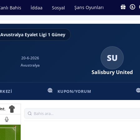
Şans Oyunları
anlı Bahis
İddaa
Sosyal
Avustralya Eyalet Ligi 1 Güney
SU
20-6-2026
Avustralya
Salisbury United
RKEZI
KUPON/YORUM
Unt.