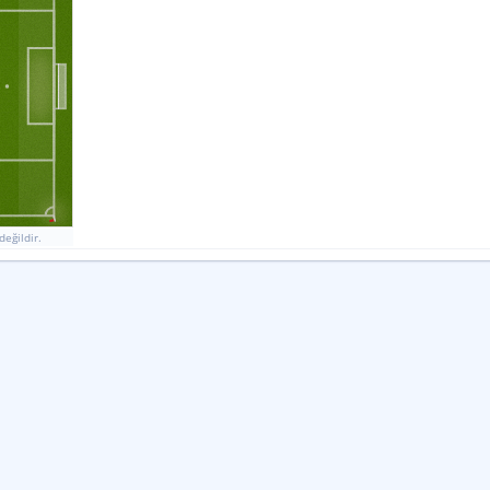
29
Ek Sayı Vuruşları Başarı Oranı
50
%
%
KORNER
İSABETLI SUT
KALECI KURTARIŞLARI
5
4
3
2
0
0
5
7
2
4
1
0
İSABETSIZ ŞUT
GOL GIRIŞIMI
BLOK
değildir.