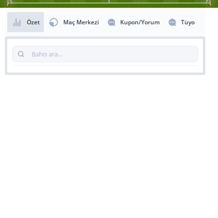
Özet
Maç Merkezi
Kupon/Yorum
Tüyo