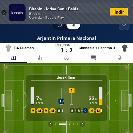
Giriş Yap
Üye Ol
Birebin - iddaa Canlı Bahis
İndir
×
Birebin
Ücretsiz - Google Play
Arjantin Primera Nacional
MAÇ SONUCU
CA Guemes
Gimnasia Y Esgrima Jujuy
1
:
3
Ligdeki Sırası
13
%
K
1
7
33
%
%
18
Form
Form
M
M
M
M
B
B
B
G
M
M
İS