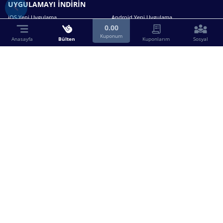
UYGULAMAYI İNDİRİN
iOS Yeni Uygulama
Android Yeni Uygulama
0.00
Kuponum
Anasayfa
Bülten
Kuponlarım
Sosyal
Bizimle iletişime geçin.
0216 630 63 83
destek@birebin.com
Spor Toto'nun yasal bayisi olan birebin.com’a
18 yaşından büyükler üye olabilir.
BİREBİN ŞANS OYUNLARI A.Ş.
Copyright © 2025