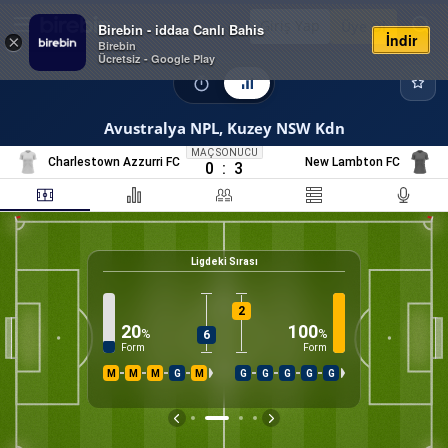
Giriş Yap
Üye Ol
Birebin - iddaa Canlı Bahis
İndir
×
Birebin
Ücretsiz - Google Play
Avustralya NPL, Kuzey NSW Kdn
MAÇ SONUCU
Charlestown Azzurri FC
New Lambton FC
0
:
3
Ligdeki Sırası
0
%
K
2
20
100
%
%
6
Form
Form
M
M
M
G
M
G
G
G
G
G
İS