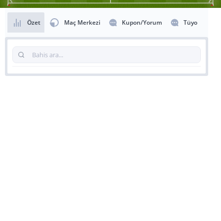
Özet
Maç Merkezi
Kupon/Yorum
Tüyo