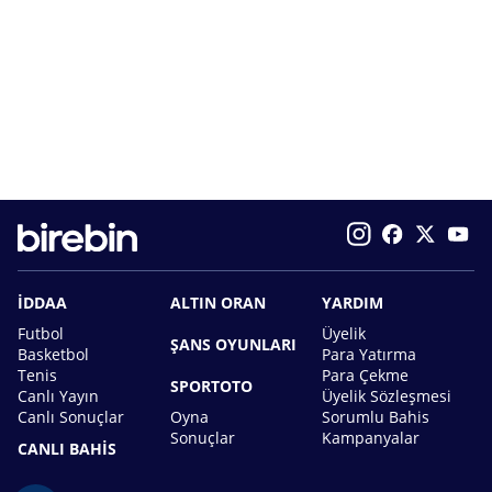
İDDAA
ALTIN ORAN
YARDIM
Futbol
Üyelik
ŞANS OYUNLARI
Basketbol
Para Yatırma
Tenis
Para Çekme
SPORTOTO
Canlı Yayın
Üyelik Sözleşmesi
Canlı Sonuçlar
Oyna
Sorumlu Bahis
Sonuçlar
Kampanyalar
CANLI BAHİS