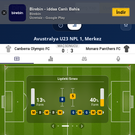
Giriş Yap
Üye Ol
Birebin - iddaa Canlı Bahis
İndir
×
Birebin
Ücretsiz - Google Play
Avustralya U23 NPL 1, Merkez
MAÇ SONUCU
Canberra Olympic FC
Monaro Panthers FC
0
:
3
Ligdeki Sırası
0
%
K
5
13
40
8
%
%
Form
Form
M
B
M
B
M
G
M
G
M
M
İS