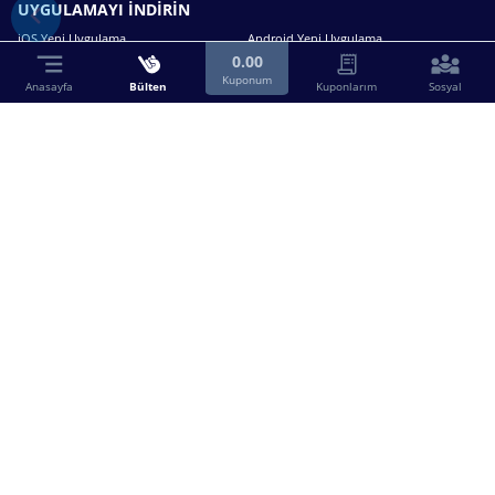
UYGULAMAYI İNDİRİN
iOS Yeni Uygulama
Android Yeni Uygulama
0.00
Kuponum
Anasayfa
Bülten
Kuponlarım
Sosyal
Bizimle iletişime geçin.
0216 630 63 83
destek@birebin.com
Spor Toto'nun yasal bayisi olan birebin.com’a
18 yaşından büyükler üye olabilir.
BİREBİN ŞANS OYUNLARI A.Ş.
Copyright © 2025