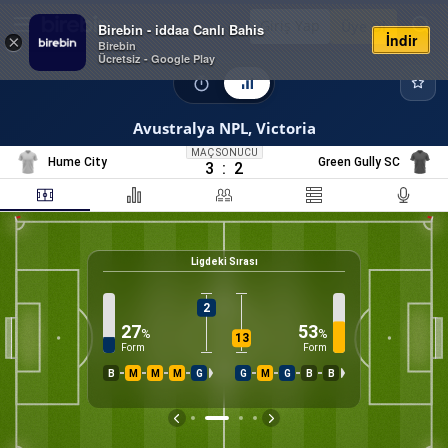
Giriş Yap
Üye Ol
Birebin - iddaa Canlı Bahis
İndir
×
Birebin
Ücretsiz - Google Play
Avustralya NPL, Victoria
MAÇ SONUCU
Hume City
Green Gully SC
3
:
2
Ligdeki Sırası
25
%
K
2
27
53
%
%
13
Form
Form
B
M
M
M
G
G
M
G
B
B
İS