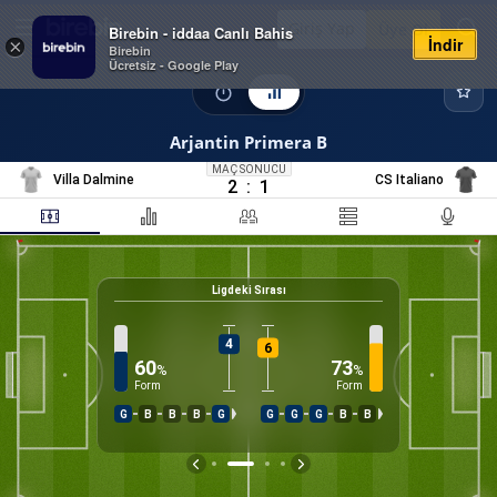
Giriş Yap
Üye Ol
Birebin - iddaa Canlı Bahis
İndir
×
Birebin
Ücretsiz - Google Play
Arjantin Primera B
MAÇ SONUCU
Villa Dalmine
CS Italiano
2
:
1
Ligdeki Sırası
20
%
K
4
6
60
73
%
%
Form
Form
G
B
B
B
G
G
G
G
B
B
İS