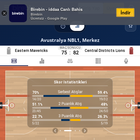
Giriş Yap
Üye Ol
Birebin - iddaa Canlı Bahis
İndir
×
Birebin
Ücretsiz - Google Play
Avustralya NBL1, Merkez
MAÇ SONUCU
Eastern Mavericks
Central Districts Lions
75
:
82
Skor Istatistikleri
iran
Serbest Atışlar
23
70
59.4
%
%
14
/
20
19
/
32
2 Puanlık Atış
40
51.1
48
%
%
23
/
45
24
/
50
3 Puanlık Atış
4
22.7
26.3
%
%
5
/
22
5
/
19