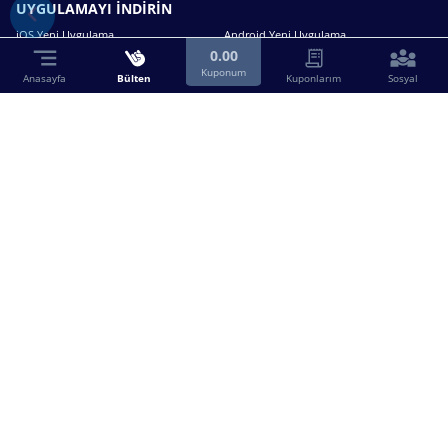
UYGULAMAYI İNDİRİN
iOS Yeni Uygulama
Android Yeni Uygulama
0.00
Kuponum
Anasayfa
Bülten
Kuponlarım
Sosyal
Bizimle iletişime geçin.
0216 630 63 83
destek@birebin.com
Spor Toto'nun yasal bayisi olan birebin.com’a
18 yaşından büyükler üye olabilir.
BİREBİN ŞANS OYUNLARI A.Ş.
Copyright © 2025