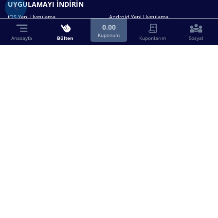
UYGULAMAYI İNDİRİN
iOS Yeni Uygulama
Android Yeni Uygulama
0.00
Kuponum
Anasayfa
Bülten
Kuponlarım
Sosyal
Bizimle iletişime geçin.
0216 630 63 83
destek@birebin.com
Spor Toto'nun yasal bayisi olan birebin.com’a
18 yaşından büyükler üye olabilir.
BİREBİN ŞANS OYUNLARI A.Ş.
Copyright © 2025