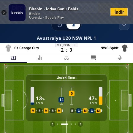
Giriş Yap
Üye Ol
Birebin - iddaa Canlı Bahis
İndir
×
Birebin
Ücretsiz - Google Play
Avustralya U20 NSW NPL 1
MAÇ SONUCU
St George City
NWS Spirit
2
:
3
Ligdeki Sırası
14
%
K
5
13
47
%
%
14
Form
Form
M
B
M
B
M
B
G
M
G
M
İS