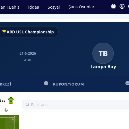
Şans Oyunları
anlı Bahis
İddaa
Sosyal
ABD USL Championship
TB
21-6-2026
ABD
Tampa Bay
RKEZI
KUPON/YORUM
Bay