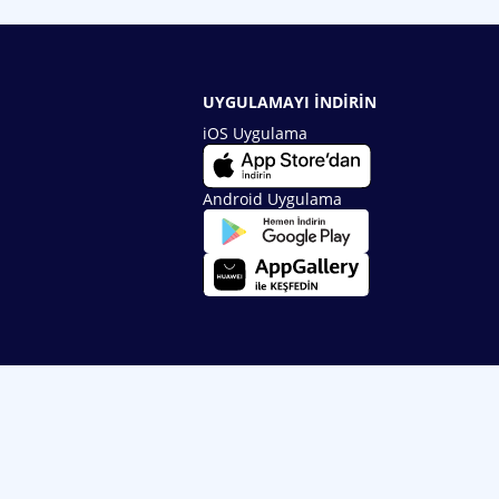
UYGULAMAYI İNDİRİN
iOS Uygulama
Android Uygulama