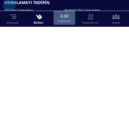
UYGULAMAYI İNDİRİN
iOS Yeni Uygulama
Android Yeni Uygulama
0.00
Kuponum
Anasayfa
Bülten
Kuponlarım
Sosyal
Bizimle iletişime geçin.
0216 630 63 83
destek@birebin.com
Spor Toto'nun yasal bayisi olan birebin.com’a
18 yaşından büyükler üye olabilir.
BİREBİN ŞANS OYUNLARI A.Ş.
Copyright © 2025