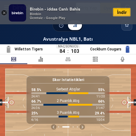
Giriş Yap
Üye Ol
Birebin - iddaa Canlı Bahis
İndir
×
Birebin
Ücretsiz - Google Play
Avustralya NBL1, Batı
MAÇ SONUCU
Willetton Tigers
Cockburn Cougars
84
:
103
Skor Istatistikleri
an
Serbest Atışlar
16
58.5
55
%
%
24
/
41
11
/
20
2 Puanlık Atış
28
66.7
66
%
%
24
/
36
31
/
47
3 Puanlık Atış
2
25
29.4
%
%
4
/
16
10
/
34