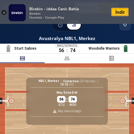
Giriş Yap
Üye Ol
Birebin - iddaa Canlı Bahis
İndir
×
Birebin
Ücretsiz - Google Play
Avustralya NBL1, Merkez
MAÇ SONUCU
Sturt Sabres
Woodville Warriors
56
:
74
NBL1, Merkez
Cumartesi
, 20 Haziran
10:15
UTC
Maç Sona Erdi
:
56
74
STU
WOO
Maç mevcut değil