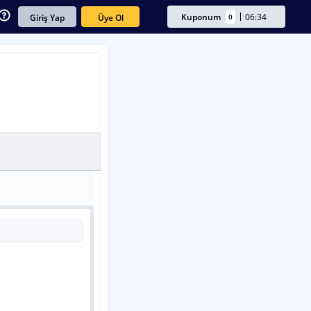
Kuponum
06:34
0
Üye Ol
Giriş Yap