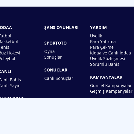
İDDAA
ŞANS OYUNLARI
YARDIM
Futbol
Üyelik
Basketbol
Para Yatırma
SPORTOTO
Tenis
Para Çekme
Oyna
Buz Hokeyi
İddaa ve Canlı İddaa
Sonuçlar
Voleybol
Üyelik Sözleşmesi
Sorumlu Bahis
SONUÇLAR
CANLI
KAMPANYALAR
Canlı Sonuçlar
Canlı Bahis
Canlı Yayın
Güncel Kampanyalar
Geçmiş Kampanyalar
ALTIN ORAN
BİREBİN ŞANS OYUNLARI A.Ş.
Copyright © 2026