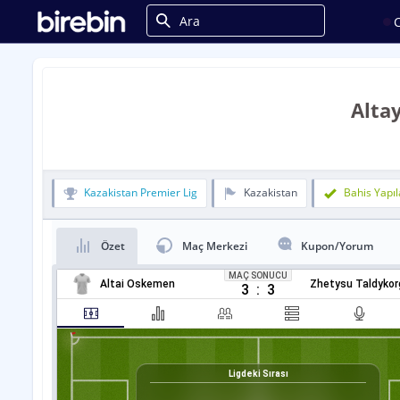
C
Alta
Kazakistan Premier Lig
Kazakistan
Bahis Yapıla
Özet
Maç Merkezi
Kupon/Yorum
MAÇ SONUCU
Altai Oskemen
Zhetysu Taldykor
3
:
3
Ligdeki Sırası
 Erdi