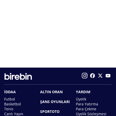
İDDAA
ALTIN ORAN
YARDIM
Futbol
Üyelik
ŞANS OYUNLARI
Basketbol
Para Yatırma
Tenis
Para Çekme
SPORTOTO
Canlı Yayın
Üyelik Sözleşmesi