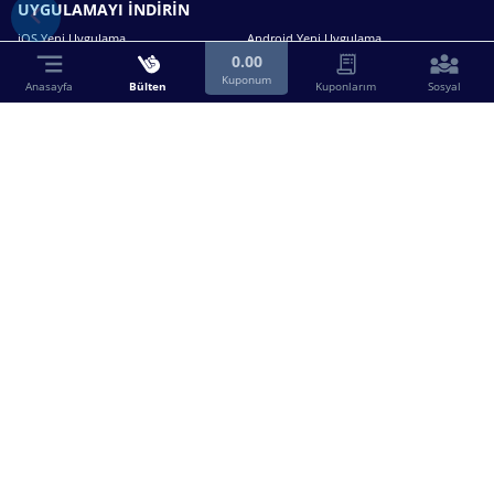
UYGULAMAYI İNDİRİN
iOS Yeni Uygulama
Android Yeni Uygulama
0.00
Kuponum
Anasayfa
Bülten
Kuponlarım
Sosyal
Bizimle iletişime geçin.
0216 630 63 83
destek@birebin.com
Spor Toto'nun yasal bayisi olan birebin.com’a
18 yaşından büyükler üye olabilir.
BİREBİN ŞANS OYUNLARI A.Ş.
Copyright © 2025