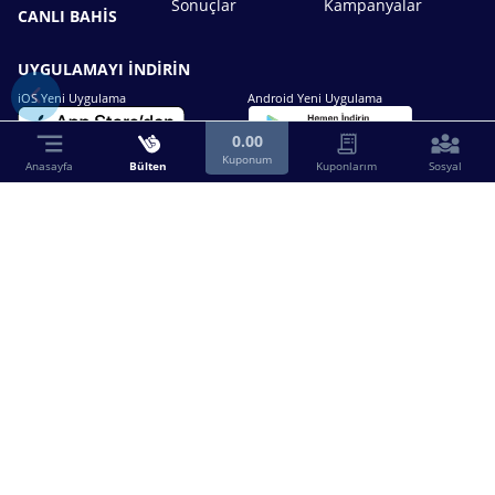
Sonuçlar
Kampanyalar
CANLI BAHİS
UYGULAMAYI İNDİRİN
iOS Yeni Uygulama
Android Yeni Uygulama
0.00
Kuponum
Anasayfa
Bülten
Kuponlarım
Sosyal
Bizimle iletişime geçin.
0216 630 63 83
destek@birebin.com
Spor Toto'nun yasal bayisi olan birebin.com’a
18 yaşından büyükler üye olabilir.