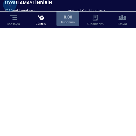
UYGULAMAYI İNDİRİN
iOS Yeni Uygulama
Android Yeni Uygulama
0.00
Kuponum
Anasayfa
Bülten
Kuponlarım
Sosyal
Bizimle iletişime geçin.
0216 630 63 83
destek@birebin.com
Spor Toto'nun yasal bayisi olan birebin.com’a
18 yaşından büyükler üye olabilir.
BİREBİN ŞANS OYUNLARI A.Ş.
Copyright © 2025