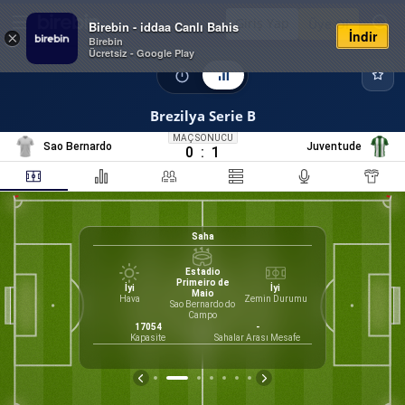
Giriş Yap
Üye Ol
Birebin - iddaa Canlı Bahis
İndir
×
Birebin
Ücretsiz - Google Play
Brezilya Serie B
MAÇ SONUCU
Sao Bernardo
Juventude
0
:
1
Saha
Estadio
Primeiro de
İyi
İyi
Maio
33
Hava
Zemin Durumu
vi
Sao Bernardo do
Form
Campo
 Mauricio
17054
-
irektör
Kapasite
Sahalar Arası Mesafe
B
B