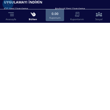
UYGULAMAYI İNDİRİN
iOS Yeni Uygulama
Android Yeni Uygulama
0.00
Kuponum
Anasayfa
Bülten
Kuponlarım
Sosyal
Bizimle iletişime geçin.
0216 630 63 83
destek@birebin.com
Spor Toto'nun yasal bayisi olan birebin.com’a
18 yaşından büyükler üye olabilir.
BİREBİN ŞANS OYUNLARI A.Ş.
Copyright © 2025