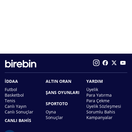
İDDAA
ALTIN ORAN
YARDIM
Futbol
Üyelik
ŞANS OYUNLARI
Basketbol
Para Yatırma
Tenis
Para Çekme
SPORTOTO
Canlı Yayın
Üyelik Sözleşmesi
Canlı Sonuçlar
Oyna
Sorumlu Bahis
Sonuçlar
Kampanyalar
CANLI BAHİS