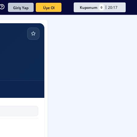
Kuponum
20:17
0
Üye Ol
Giriş Yap